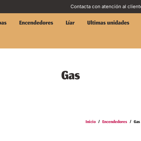
Contacta con atención al client
pas
Encendedores
Líar
Ultimas unidades
Gas
Inicio
/
Encendedores
/ Gas