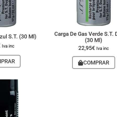
Carga De Gas Verde S.T.
ul S.T. (30 Ml)
(30 Ml)
€
Iva inc
22,95
€
Iva inc
MPRAR
COMPRAR