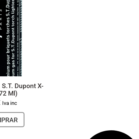
 S.T. Dupont X-
72 Ml)
€
Iva inc
MPRAR