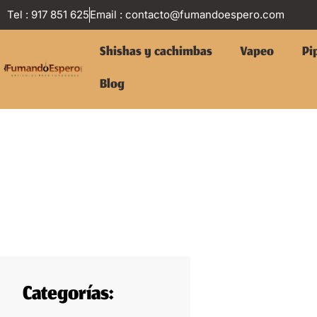
Tel : 917 851 625
Email :
contacto@fumandoespero.com
Shishas y cachimbas
Vapeo
Pi
Blog
Categorías: