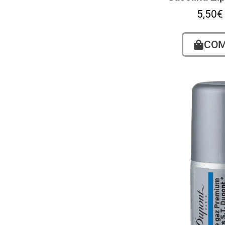
5,50
€
CO