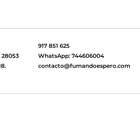
917 851 625
, 28053
WhatsApp: 744606004
18.
contacto@fumandoespero.com