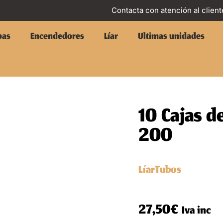
Contacta con atención al client
pas
Encendedores
Líar
Ultimas unidades
10 Cajas 
200
Líar
Tubos
27,50
€
Iva inc