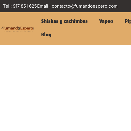
Tel : 917 851 625
Email :
contacto@fumandoespero.com
Shishas y cachimbas
Vapeo
Pi
Blog