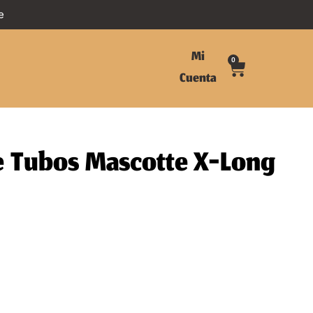
e
Mi
0
Cuenta
de Tubos Mascotte X-Long