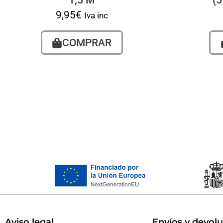
1,5 M
(
9,95
€
Iva inc
COMPRAR
Aviso legal
Envíos y devol