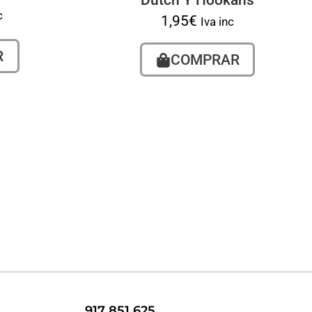
Dutch Y Hookahs
c
1,95
€
Iva inc
R
COMPRAR
917 851 625