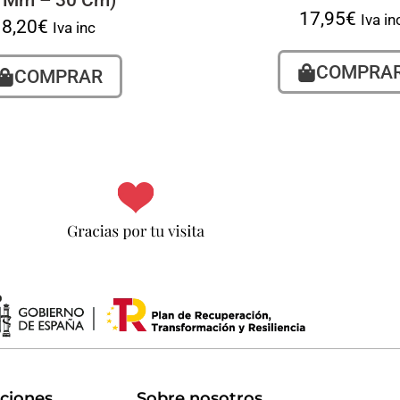
5 Mm – 30 Cm)
17,95
€
Iva in
8,20
€
Iva inc
COMPRA
COMPRAR
uciones
Sobre nosotros