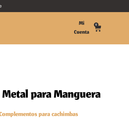
e
Mi
0
Cuenta
 Metal para Manguera
Complementos para cachimbas