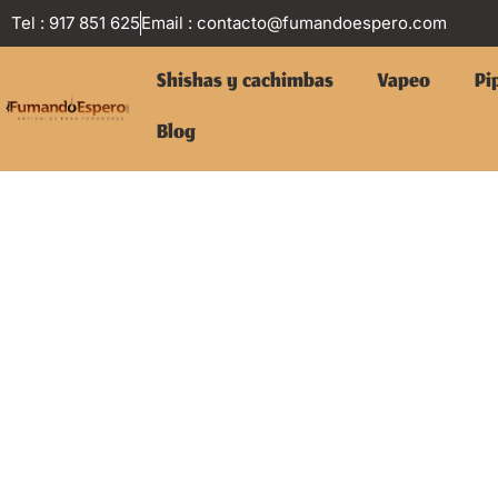
Tel : 917 851 625
Email :
contacto@fumandoespero.com
Shishas y cachimbas
Vapeo
Pi
Blog