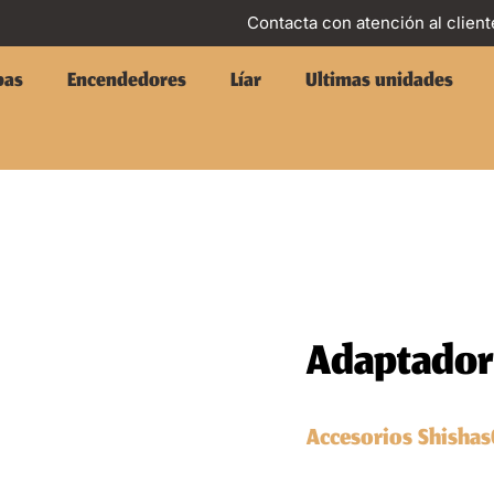
Contacta con atención al client
pas
Encendedores
Líar
Ultimas unidades
Adaptador
Accesorios Shishas