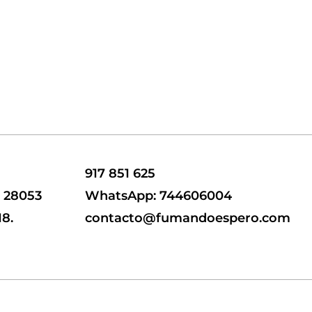
917 851 625
, 28053
WhatsApp: 744606004
18.
contacto@fumandoespero.com