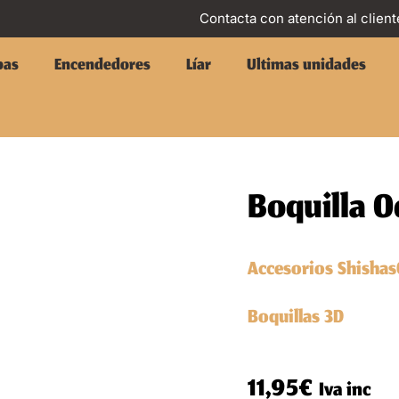
Contacta con atención al client
pas
Encendedores
Líar
Ultimas unidades
Boquilla 
Accesorios Shishas
Boquillas 3D
11,95
€
Iva inc