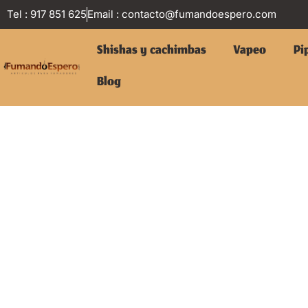
Tel : 917 851 625
Email :
contacto@fumandoespero.com
Shishas y cachimbas
Vapeo
Pi
Blog