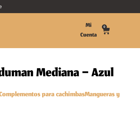
e
Mi
0
Cuenta
Oduman Mediana – Azul
Complementos para cachimbas
Mangueras y