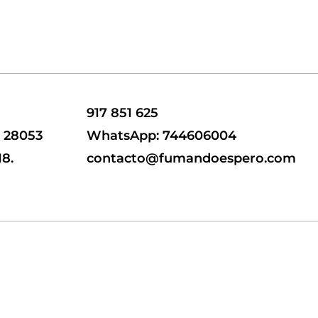
917 851 625
, 28053
WhatsApp: 744606004
18.
contacto@fumandoespero.com