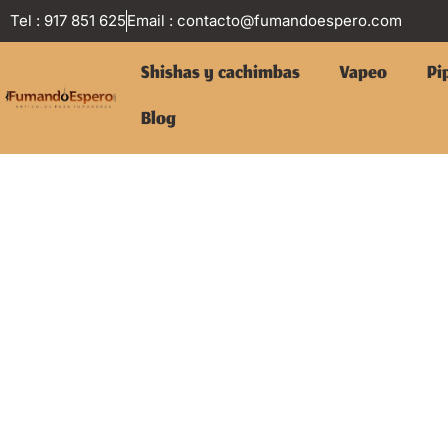
Tel : 917 851 625
Email :
contacto@fumandoespero.com
Shishas y cachimbas
Vapeo
Pi
Blog