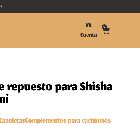
e
Mi
0
Cuenta
e repuesto para Shisha
ni
Cazoletas
Complementos para cachimbas