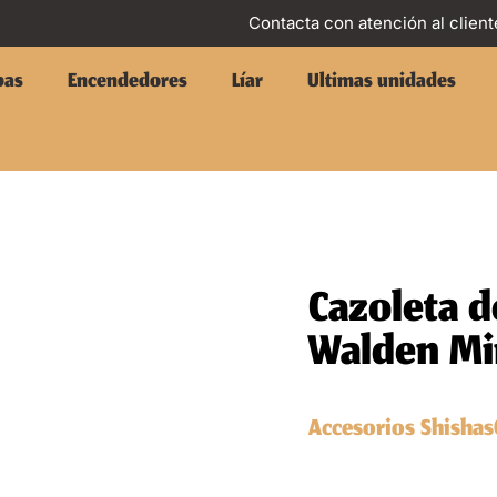
Contacta con atención al client
pas
Encendedores
Líar
Ultimas unidades
Cazoleta d
Walden Mi
Accesorios Shishas