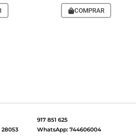
R
COMPRAR
917 851 625
, 28053
WhatsApp: 744606004