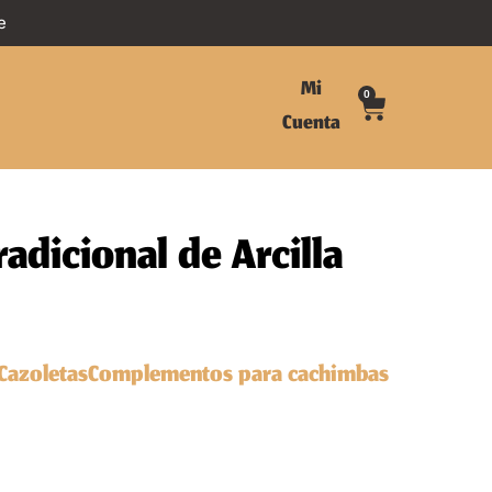
e
Mi
0
Cuenta
radicional de Arcilla
Cazoletas
Complementos para cachimbas