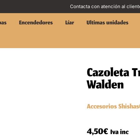
Contacta con atención al client
pas
Encendedores
Líar
Ultimas unidades
Cazoleta T
Walden
Accesorios Shishas
4,50
€
Iva inc