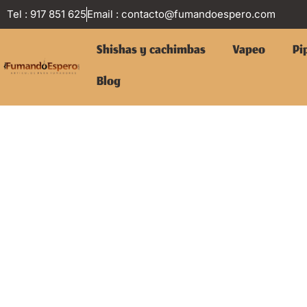
Tel : 917 851 625
Email :
contacto@fumandoespero.com
Shishas y cachimbas
Vapeo
Pi
Blog