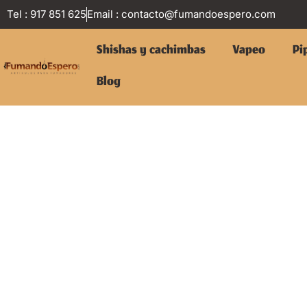
Tel : 917 851 625
Email :
contacto@fumandoespero.com
Shishas y cachimbas
Vapeo
Pi
Blog