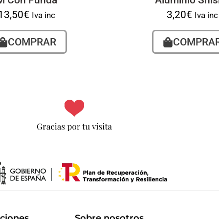
M Con Funda
Aluminio Shi
13,50
€
3,20
€
Iva inc
Iva inc
COMPRAR
COMPRA
uciones
Sobre nosotros