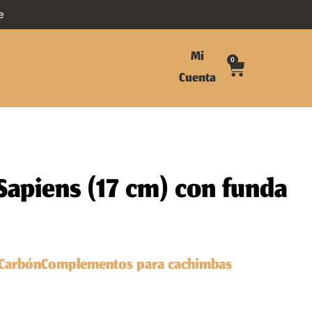
e
Mi
0
Cuenta
Sapiens (17 cm) con funda
Carbón
Complementos para cachimbas