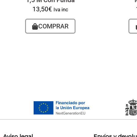
1,5 M Con Funda
13,50
€
Iva inc
COMPRAR
Aviso legal
Envíos y devol