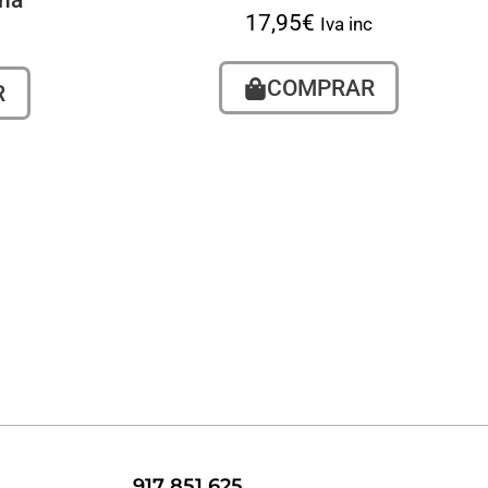
sha
17,95
€
Iva inc
COMPRAR
R
917 851 625