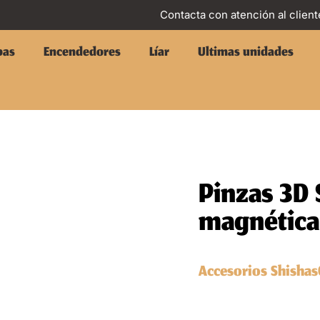
Contacta con atención al client
pas
Encendedores
Líar
Ultimas unidades
Pinzas 3D 
magnética
Accesorios Shishas