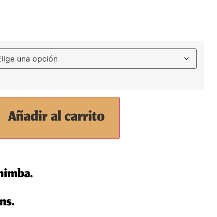
Añadir al carrito
himba.
ns.