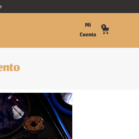
e
Mi
0
Cuenta
ento