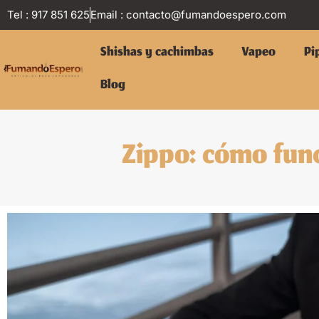
Tel : 917 851 625
Email :
contacto@fumandoespero.com
Shishas y cachimbas
Vapeo
Pi
Blog
Zippo: cómo fun