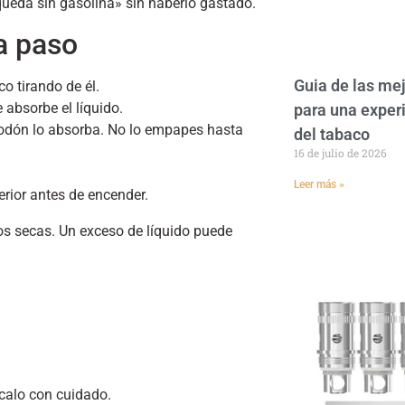
ueda sin gasolina» sin haberlo gastado.
a paso
Guia de las m
o tirando de él.
 absorbe el líquido.
para una exper
godón lo absorba. No lo empapes hasta
del tabaco
16 de julio de 2026
Leer más »
erior antes de encender.
os secas. Un exceso de líquido puede
calo con cuidado.