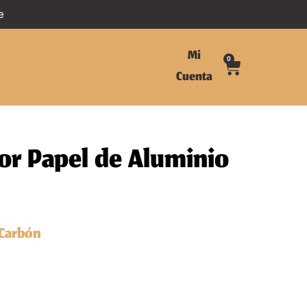
e
Mi
0
Cuenta
or Papel de Aluminio
Carbón