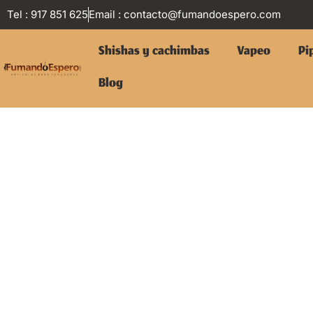
Tel : 917 851 625
Email :
contacto@fumandoespero.com
Shishas y cachimbas
Vapeo
Pi
Blog