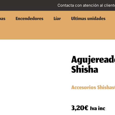
Contacta con atención al client
pas
Encendedores
Líar
Ultimas unidades
Agujeread
Shisha
Accesorios Shishas
3,20
€
Iva inc