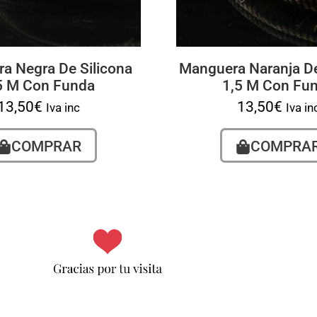
a Negra De Silicona
Manguera Naranja De
5 M Con Funda
1,5 M Con Fu
13,50
€
13,50
€
Iva inc
Iva in
COMPRAR
COMPRA