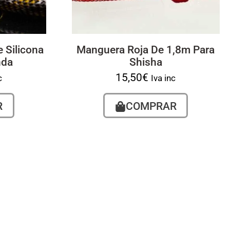
 Silicona
Manguera Roja De 1,8m Para
nda
Shisha
15,50
€
c
Iva inc
R
COMPRAR